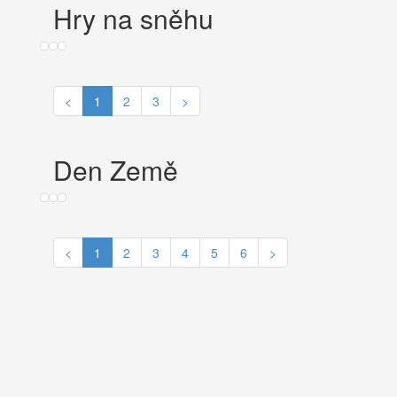
Hry na sněhu
<
1
2
3
>
Den Země
<
1
2
3
4
5
6
>