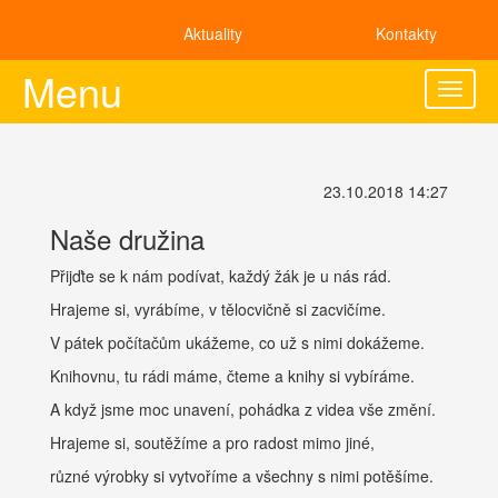
Aktuality
Kontakty
Menu
Toggle
naviga
23.10.2018 14:27
Naše družina
Přijďte se k nám podívat, každý žák je u nás rád.
Hrajeme si, vyrábíme, v tělocvičně si zacvičíme.
V pátek počítačům ukážeme, co už s nimi dokážeme.
Knihovnu, tu rádi máme, čteme a knihy si vybíráme.
A když jsme moc unavení, pohádka z videa vše změní.
Hrajeme si, soutěžíme a pro radost mimo jiné,
různé výrobky si vytvoříme a všechny s nimi potěšíme.