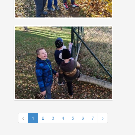
<
1
2
3
4
5
6
7
>