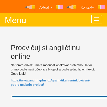
Aktuality
Kontakty
Menu
Toggle
naviga
Procvičuj si angličtinu
online
Na tomto odkazu máte možnost opakovat probíranou látku
přímo podle naší učebnice Project a podle jednotlivých lekcí.
Good luck!
https://www.anglinaplus.cz/
gramatika-trenink/cviceni-
podle-ucebnic-project/