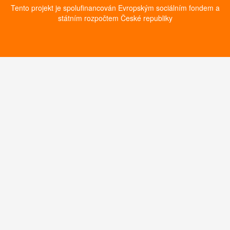
Tento projekt je spolufinancován Evropským sociálním fondem a
státním rozpočtem České republiky