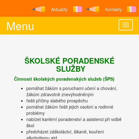
Aktuality
Kontakty
Menu
Toggle
naviga
ŠKOLSKÉ PORADENSKÉ
SLUŽBY
Činnosti školských poradenských služeb (ŠPS)
pomáhat žákům s poruchami učení a chování,
žákům zdravotně znevýhodněným
řešit příčiny slabého prospěchu
pomáhat žákům řešit jejich osobní a rodinné
problémy
nabízet kariérní poradenství a asistenci při volbě
škol
předcházet záškoláctví, šikaně, kouření
alkoholismu atd…