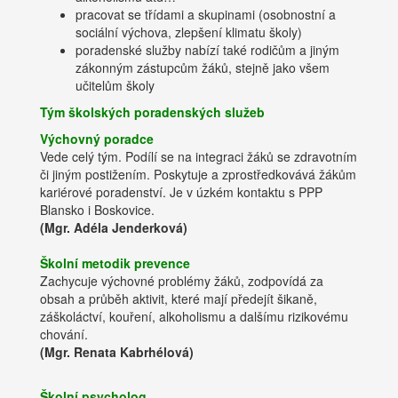
pracovat se třídami a skupinami (osobnostní a
sociální výchova, zlepšení klimatu školy)
poradenské služby nabízí také rodičům a jiným
zákonným zástupcům žáků, stejně jako všem
učitelům školy
Tým školských poradenských služeb
Výchovný poradce
Vede celý tým. Podílí se na integraci žáků se zdravotním
či jiným postižením. Poskytuje a zprostředkovává žákům
kariérové poradenství. Je v úzkém kontaktu s PPP
Blansko i Boskovice.
(Mgr. Adéla Jenderková)
Školní metodik prevence
Zachycuje výchovné problémy žáků, zodpovídá za
obsah a průběh aktivit, které mají předejít šikaně,
záškoláctví, kouření, alkoholismu a dalšímu rizikovému
chování.
(Mgr. Renata Kabrhélová)
Školní psycholog