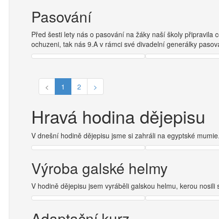
Pasování
Před šesti lety nás o pasování na žáky naší školy připravila
ochuzeni, tak nás 9.A v rámci své divadelní generálky paso
<
1
2
>
Hravá hodina dějepisu
V dnešní hodině dějepisu jsme si zahráli na egyptské mumie.
Výroba galské helmy
V hodině dějepisu jsem vyráběli galskou helmu, kerou nosili s
Adaptační kurz