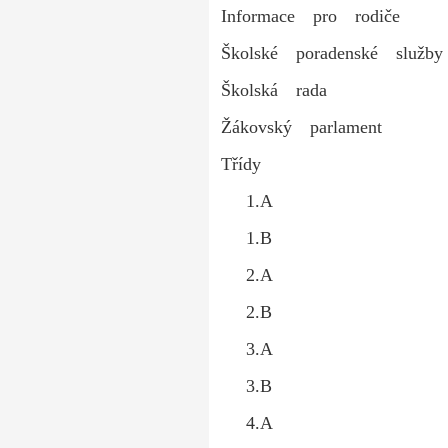
Informace pro rodiče
Školské poradenské služby
Školská rada
Žákovský parlament
Třídy
1.A
1.B
2.A
2.B
3.A
3.B
4.A