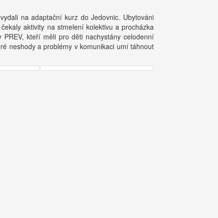
d vydali na adaptační kurz do Jedovnic. Ubytováni
čekaly aktivity na stmelení kolektivu a procházka
y PREV, kteří měli pro děti nachystány celodenní
veškeré neshody a problémy v komunikaci umí táhnout