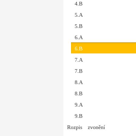
4.B
5.A
5.B
6.A
6.B
7.A
7.B
8.A
8.B
9.A
9.B
Rozpis zvonění