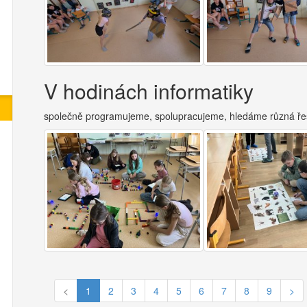
V hodinách informatiky
společně programujeme, spolupracujeme, hledáme různá řeš
<
1
2
3
4
5
6
7
8
9
>