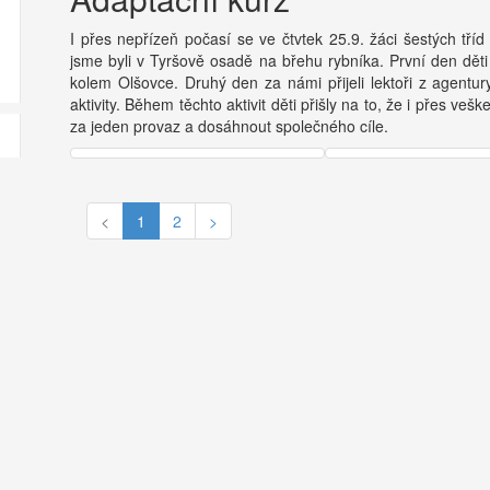
I přes nepřízeň počasí se ve čtvtek 25.9. žáci šestých tří
jsme byli v Tyršově osadě na břehu rybníka. První den děti 
kolem Olšovce. Druhý den za námi přijeli lektoři z agentur
aktivity. Během těchto aktivit děti přišly na to, že i přes 
za jeden provaz a dosáhnout společného cíle.
<
1
2
>