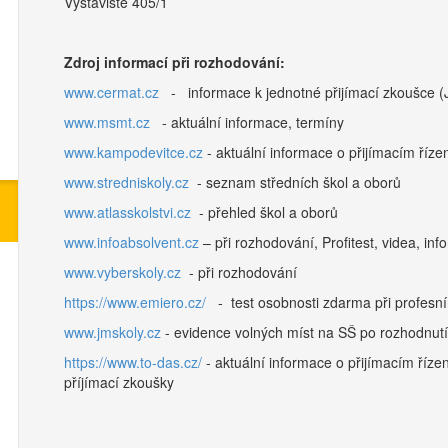
Výstaviště 405/1
Zdroj informací při rozhodování:
www.cermat.cz
- informace k jednotné přijímací zkoušce (
www.msmt.cz
- aktuální informace, termíny
www.kampodevitce.cz
- aktuální informace o přijímacím říz
www.stredniskoly.cz
- seznam středních škol a oborů
www.atlasskolstvi.cz
- přehled škol a oborů
www.infoabsolvent.cz
– při rozhodování, Profitest, videa, i
www.vyberskoly.cz
- při rozhodování
https://www.emiero.cz/
- test osobnosti zdarma při profesn
www.jmskoly.cz
- evidence volných míst na SŠ po rozhodnutí 
https://www.to-das.cz/
- aktuální informace o přijímacím říz
příjímací zkoušky