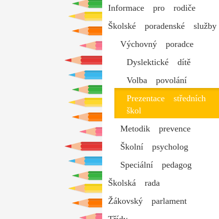
Informace pro rodiče
Školské poradenské služby
Výchovný poradce
Dyslektické dítě
Volba povolání
Prezentace středních
škol
Metodik prevence
Školní psycholog
Speciální pedagog
Školská rada
Žákovský parlament
Třídy