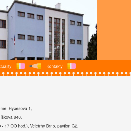
tuality
Kontakty
domě, Hybešova 1,
míškova 840,
 - 17:OO hod.), Veletrhy Brno, pavilon G2,